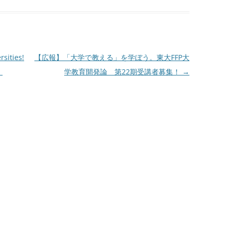
sities!
【広報】「大学で教える」を学ぼう。東大FFP大
！
学教育開発論 第22期受講者募集！
→