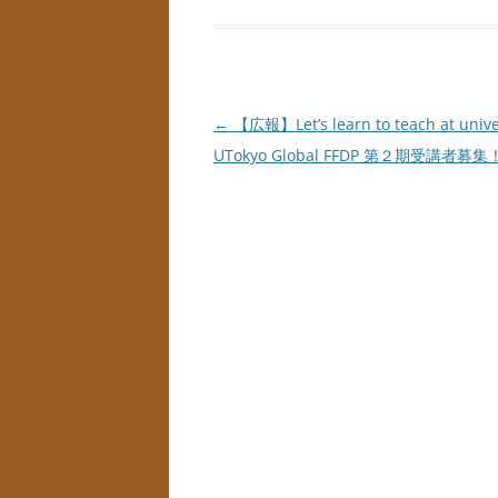
投
←
【広報】Let’s learn to teach at univer
稿
UTokyo Global FFDP 第２期受講者募集
ナ
ビ
ゲ
ー
シ
ョ
ン