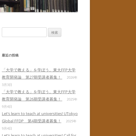
検
索:
最近の投稿
「大学で教える」を学ぼう。東大FFP大学
教育開発論 第27期受講者募集！
2026年
3月3日
「大学で教える」を学ぼう。東大FFP大学
教育開発論 第26期受講者募集！
2025年
9月4日
Let’s learn to teach at universities! UTokyo
Global FFDP 第4期受講者募集！
2025年
9月4日
Let’s learn to teach at universities! Call for