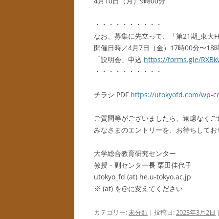
4月10日（月）9時00分
・・・・・・・・・・
なお、募集に先立って、「第21期_東大F
開催日時／4月7日（金）17時00分〜18時
「説明会」申込
https://forms.gle/RX
・・・・・・・・・・
チラシ PDF
https://utokyofd.com/wp-
ご質問等がございましたら、遠慮なくご
みなさまのエントリーを、お待ちしてお
大学総合教育研究センター
教授・副センター長 栗田佳代子
utokyo_fd (at) he.u-tokyo.ac.jp
※ (at) を@に変えてください
カテゴリー:
未分類
| 投稿日:
2023年3月2日