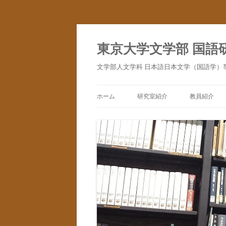
コ
ン
テ
東京大学文学部 国語
ン
ツ
へ
文学部人文学科 日本語日本文学（国語学）
ス
キ
ッ
プ
ホーム
研究室紹介
教員紹介