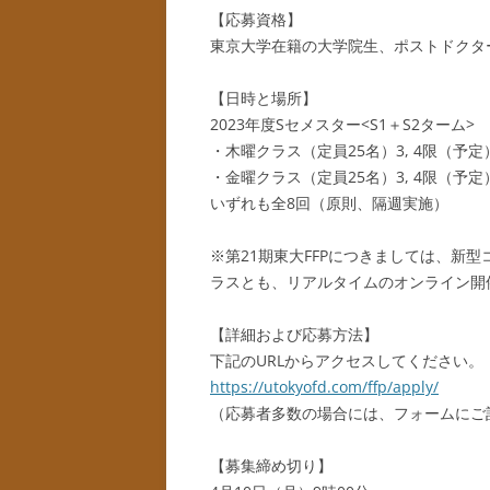
【応募資格】
東京大学在籍の大学院生、ポストドクタ
【日時と場所】
2023年度Sセメスター<S1＋S2ターム>
・木曜クラス（定員25名）3, 4限（予定
・金曜クラス（定員25名）3, 4限（予定
いずれも全8回（原則、隔週実施）
※第21期東大FFPにつきましては、新
ラスとも、リアルタイムのオンライン開催
【詳細および応募方法】
下記のURLからアクセスしてください。
https://utokyofd.com/ffp/apply/
（応募者多数の場合には、フォームにご
【募集締め切り】