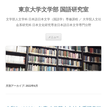
コ
ン
東京大学文学部 国語研究室
テ
ン
ツ
へ
文学部人文学科 日本語日本文学（国語学）専修課程 ／ 大学院人文社
ス
キ
会系研究科 日本文化研究専攻日本語日本文学専門分野
ッ
プ
メニュー
月別アーカイブ:
2022年6月