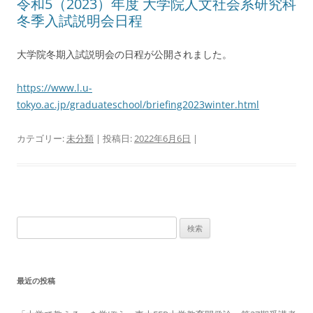
令和5（2023）年度 大学院人文社会系研究科
冬季入試説明会日程
大学院冬期入試説明会の日程が公開されました。
https://www.l.u-
tokyo.ac.jp/graduateschool/briefing2023winter.html
カテゴリー:
未分類
| 投稿日:
2022年6月6日
|
検
索:
最近の投稿