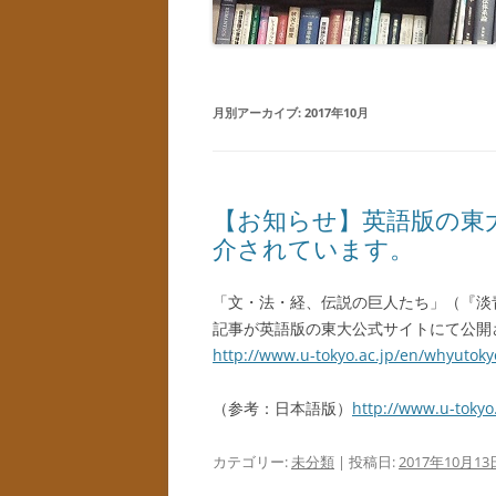
月別アーカイブ:
2017年10月
【お知らせ】英語版の東
介されています。
「文・法・経、伝説の巨人たち」（『淡
記事が英語版の東大公式サイトにて公開
http://www.u-tokyo.ac.jp/en/whyutoky
（参考：日本語版）
http://www.u-tokyo
カテゴリー:
未分類
| 投稿日:
2017年10月13