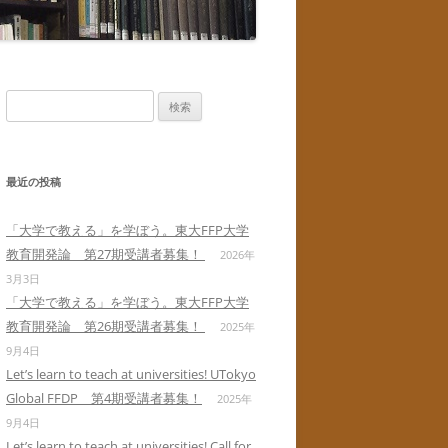
検
索:
最近の投稿
「大学で教える」を学ぼう。東大FFP大学
教育開発論 第27期受講者募集！
2026年
3月3日
「大学で教える」を学ぼう。東大FFP大学
教育開発論 第26期受講者募集！
2025年
9月4日
Let’s learn to teach at universities! UTokyo
Global FFDP 第4期受講者募集！
2025年
9月4日
Let’s learn to teach at universities! Call for