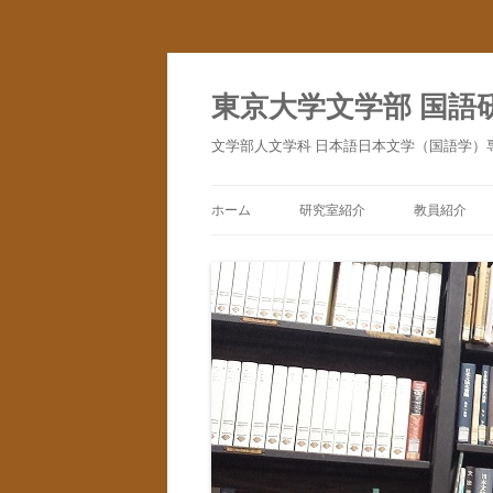
コ
ン
テ
東京大学文学部 国語
ン
ツ
へ
文学部人文学科 日本語日本文学（国語学）
ス
キ
ッ
プ
ホーム
研究室紹介
教員紹介