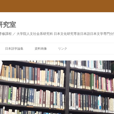
研究室
専修課程 ／ 大学院人文社会系研究科 日本文化研究専攻日本語日本文学専門分
日本語学論集
資料画像
リンク