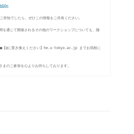
bDQn
な方をご存知でしたら、ぜひこの情報をご共有ください。

間を通じて開催されるその他のワークショップについても、随
■【@に置き換えください】he.u-tokyo.ac.jp までお気軽に
さまのご参加を心よりお待ちしております。
|