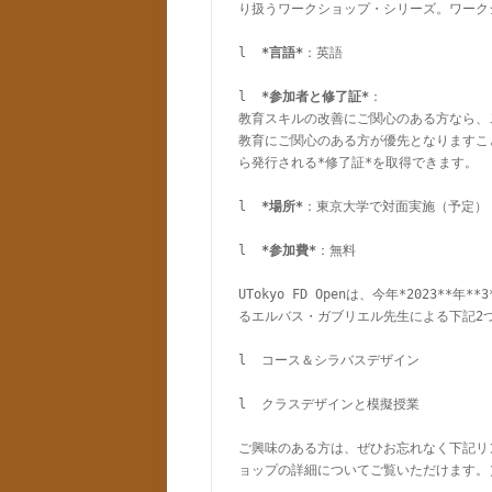
り扱うワークショップ・シリーズ。ワーク
l  
*言語*
：英語

l  
*参加者と修了証*
：

教育スキルの改善にご関心のある方なら、
教育にご関心のある方が優先となりますこ
ら発行される*修了証*を取得できます。

l  
*場所*
：東京大学で対面実施（予定）

l  
*参加費*
：無料

UTokyo FD Openは、今年*2023
るエルバス・ガブリエル先生による下記2
l  コース＆シラバスデザイン

l  クラスデザインと模擬授業

ご興味のある方は、ぜひお忘れなく下記リ
ョップの詳細についてご覧いただけます。）