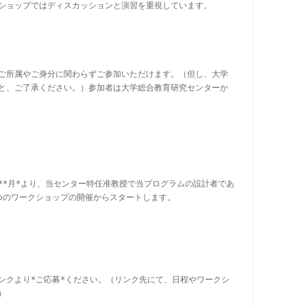
ショップではディスカッションと演習を重視しています。

ご所属やご身分に関わらずご参加いただけます。（但し、大学
と、ご了承ください。）参加者は大学総合教育研究センターか
**年**3**月*より、当センター特任准教授で当プログラムの設計者であ
つのワークショップの開催からスタートします。

ンクより*ご応募*ください。（リンク先にて、日程やワークシ

