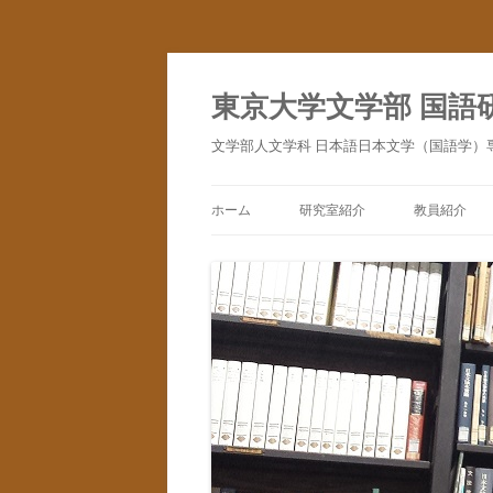
コ
ン
テ
東京大学文学部 国語
ン
ツ
へ
文学部人文学科 日本語日本文学（国語学）
ス
キ
ッ
プ
ホーム
研究室紹介
教員紹介