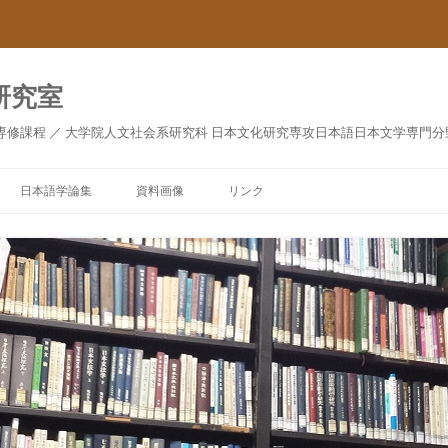
研究室
専修課程 ／ 大学院人文社会系研究科 日本文化研究専攻日本語日本文学専門分
日本語学論集
資料画像
リンク