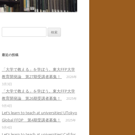
検
索:
最近の投稿
「大学で教える」を学ぼう。東大FFP大学
教育開発論 第27期受講者募集！
2026年
3月3日
「大学で教える」を学ぼう。東大FFP大学
教育開発論 第26期受講者募集！
2025年
9月4日
Let’s learn to teach at universities! UTokyo
Global FFDP 第4期受講者募集！
2025年
9月4日
Let’s learn to teach at universities! Call for