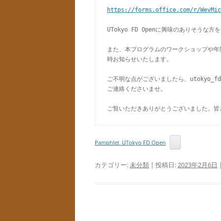
https://forms.office.com/r/WevMic
UTokyo FD Openに興味のありそう
また、本プログラムのワークショップや年
時お知らせいたします。

ご不明な点がございましたら、utokyo_fd
ご連絡くださいませ。

ご覧いただきありがとうございました。皆
Pamphlet_UTokyo FD Open
カテゴリー:
未分類
| 投稿日:
2023年2月6日