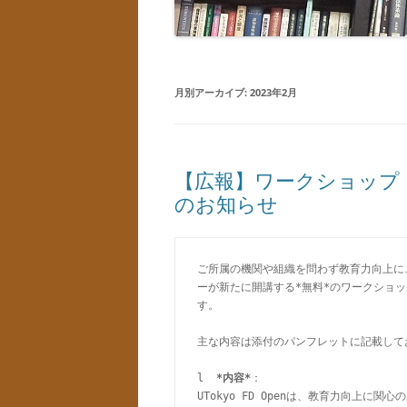
月別アーカイブ:
2023年2月
【広報】ワークショップ・シリ
のお知らせ
ご所属の機関や組織を問わず教育力向上に
ーが新たに開講する*無料*のワークショップ・
す。

主な内容は添付のパンフレットに記載して
l  
*内容*
：

UTokyo FD Openは、教育力向上