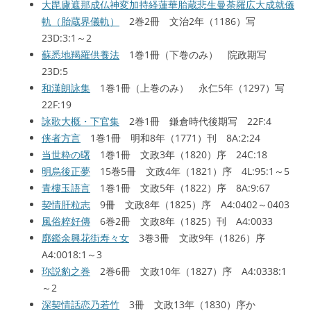
大毘廬遮那成仏神変加持経蓮華胎蔵悲生曼荼羅広大成就儀
軌（胎蔵界儀軌）
2巻2冊 文治2年（1186）写
23D:3:1～2
蘇悉地羯羅供養法
1巻1冊（下巻のみ） 院政期写
23D:5
和漢朗詠集
1巻1冊（上巻のみ） 永仁5年（1297）写
22F:19
詠歌大概・下官集
2巻1冊 鎌倉時代後期写 22F:4
侠者方言
1巻1冊 明和8年（1771）刊 8A:2:24
当世粋の曙
1巻1冊 文政3年（1820）序 24C:18
明烏後正夢
15巻5冊 文政4年（1821）序 4L:95:1～5
青樓玉語言
1巻1冊 文政5年（1822）序 8A:9:67
契情肝粒志
9冊 文政8年（1825）序 A4:0402～0403
風俗粹好傳
6巻2冊 文政8年（1825）刊 A4:0033
廓鑑余興花街寿々女
3巻3冊 文政9年（1826）序
A4:0018:1～3
珎説豹之巻
2巻6冊 文政10年（1827）序 A4:0338:1
～2
深契情話恋乃若竹
3冊 文政13年（1830）序か