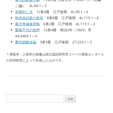
二編） 4L:84:1～5
花暦封じ文
12巻4冊 江戸後期 4L:99:1～4
秋色染話萩の枝折
8巻8冊 江戸後期 4L:115:1～8
露月奇縁妹背鳥
6巻2冊 江戸後期 4L:113:1～2
鶯塚千代の初声
12巻4冊 明治2年（1869）序
A4:0466:1～4
磨光韻鏡余論
3巻3冊 江戸後期 27:223:1～3
＊洒落本・人情本の画像は国立国語研究所コーパス開発センターと
の共同研究によって作成したものです。
検
索: