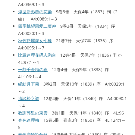
A4:0369:1～3
浮世新形恋の花染
9巻3冊 天保4年（1833）刊（2
編） A4:0089:1～3
四季眺望恩愛二葉艸
9巻3冊 天保5年（1834）序
A4:0020:1～3
秋色艶麗處女七種
21巻7冊 天保7年（1836）序
A4:0095:1～7
比翼連理花廼志満台
12巻4冊 天保7年（1836）刊か
4L:97:1～4
一刻千金梅の春
12巻4冊 天保9年（1838）序
4L:106:1～4
縁結月下菊
3巻2冊 天保10年（1839）序 A4:0029:1
～2
清談松之調
12巻4冊 天保11年（1840）序 A4:0090:1
～4
教訓郭里の東雲
3巻1冊 天保11年（1840）序 4L:96
春色連理梅
15巻5冊 嘉永3年（1850）序 4L:124:1～
5
春色恋廼染分解
15巻5冊 万延元年（1860）序（初編・