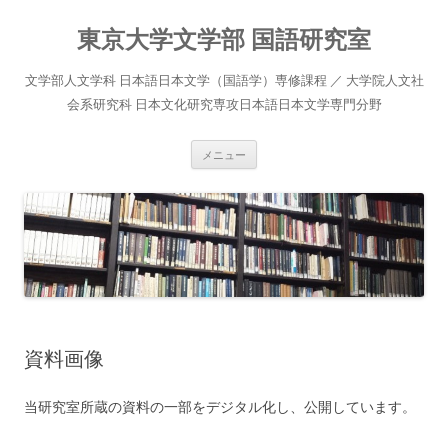
コ
ン
東京大学文学部 国語研究室
テ
ン
ツ
へ
文学部人文学科 日本語日本文学（国語学）専修課程 ／ 大学院人文社
ス
キ
会系研究科 日本文化研究専攻日本語日本文学専門分野
ッ
プ
メニュー
資料画像
当研究室所蔵の資料の一部をデジタル化し、公開しています。