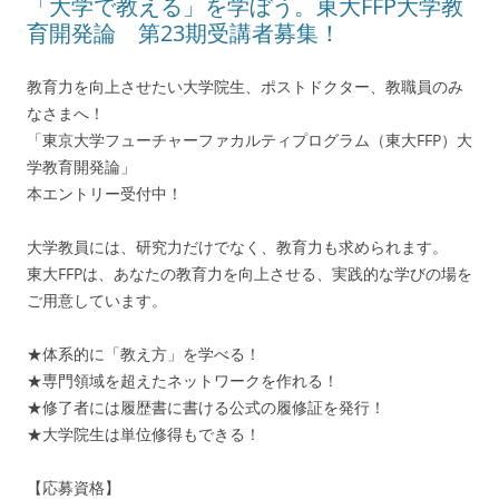
「大学で教える」を学ぼう。東大FFP大学教
育開発論 第23期受講者募集！
教育力を向上させたい大学院生、ポストドクター、教職員のみ
なさまへ！
「東京大学フューチャーファカルティプログラム（東大FFP）大
学教育開発論」
本エントリー受付中！
大学教員には、研究力だけでなく、教育力も求められます。
東大FFPは、あなたの教育力を向上させる、実践的な学びの場を
ご用意しています。
★体系的に「教え方」を学べる！
★専門領域を超えたネットワークを作れる！
★修了者には履歴書に書ける公式の履修証を発行！
★大学院生は単位修得もできる！
【応募資格】