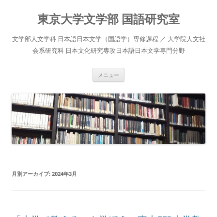
コ
ン
東京大学文学部 国語研究室
テ
ン
ツ
へ
文学部人文学科 日本語日本文学（国語学）専修課程 ／ 大学院人文社
ス
キ
会系研究科 日本文化研究専攻日本語日本文学専門分野
ッ
プ
メニュー
月別アーカイブ:
2024年3月