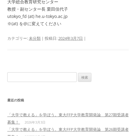
大学総合教育研究センター
教授・副センター長 栗田佳代子
utokyo_fd (at) he.u-tokyo.ac.jp
※(at) を@に変えてください
カテゴリー:
未分類
| 投稿日:
2024年3月7日
|
検
索:
最近の投稿
「大学で教える」を学ぼう。東大FFP大学教育開発論 第27期受講者
募集！
2026年3月3日
「大学で教える」を学ぼう。東大FFP大学教育開発論 第26期受講者