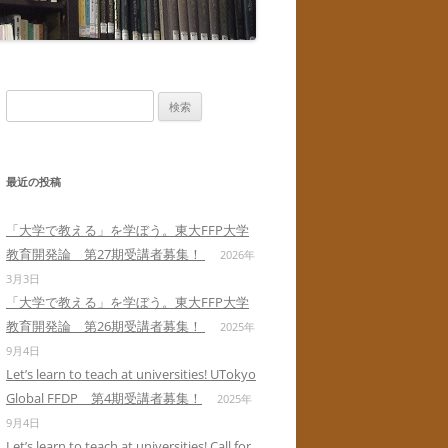
検
索:
最近の投稿
「大学で教える」を学ぼう。東大FFP大学
教育開発論 第27期受講者募集！
2026年
3月3日
「大学で教える」を学ぼう。東大FFP大学
教育開発論 第26期受講者募集！
2025年
9月4日
Let’s learn to teach at universities! UTokyo
Global FFDP 第4期受講者募集！
2025年
9月4日
Let’s learn to teach at universities! Call for