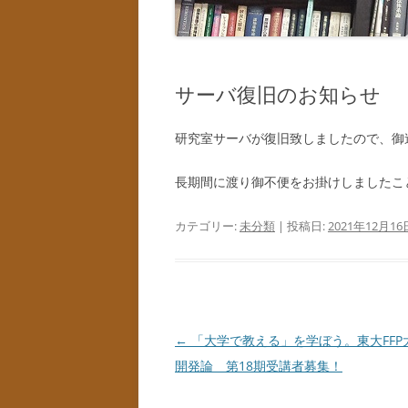
サーバ復旧のお知らせ
研究室サーバが復旧致しましたので、御
長期間に渡り御不便をお掛けしましたこ
カテゴリー:
未分類
| 投稿日:
2021年12月16
投
←
「大学で教える」を学ぼう。東大FFP
稿
開発論 第18期受講者募集！
ナ