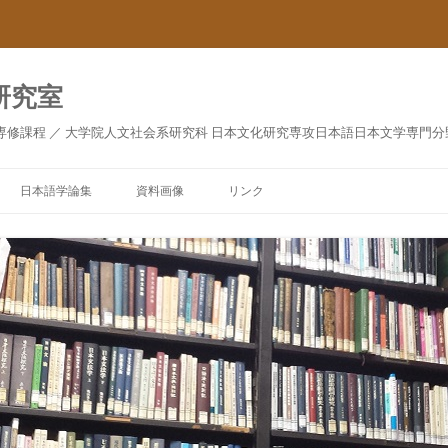
研究室
専修課程 ／ 大学院人文社会系研究科 日本文化研究専攻日本語日本文学専門分
日本語学論集
資料画像
リンク