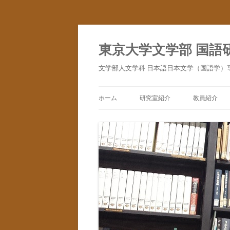
コ
ン
テ
東京大学文学部 国語
ン
ツ
へ
文学部人文学科 日本語日本文学（国語学）
ス
キ
ッ
プ
ホーム
研究室紹介
教員紹介