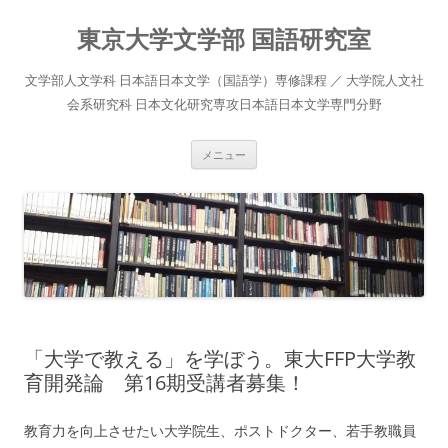
コ
ン
東京大学文学部 国語研究室
テ
ン
ツ
へ
文学部人文学科 日本語日本文学（国語学）専修課程 ／ 大学院人文社
ス
キ
会系研究科 日本文化研究専攻日本語日本文学専門分野
ッ
プ
メニュー
「大学で教える」を学ぼう。東大FFP大学教
育開発論 第16期受講者募集！
教育力を向上させたい大学院生、ポストドクター、若手教職員