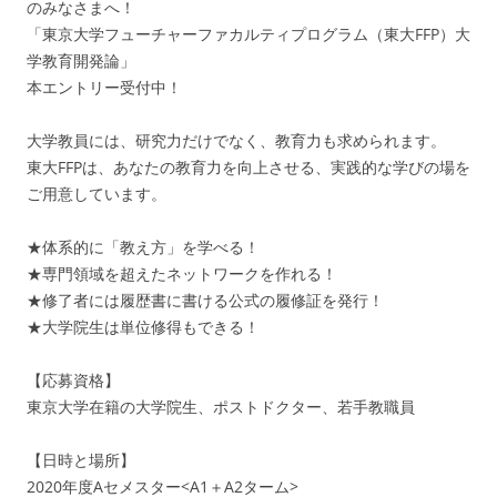
のみなさまへ！
「東京大学フューチャーファカルティプログラム（東大FFP）大
学教育開発論」
本エントリー受付中！
大学教員には、研究力だけでなく、教育力も求められます。
東大FFPは、あなたの教育力を向上させる、実践的な学びの場を
ご用意しています。
★体系的に「教え方」を学べる！
★専門領域を超えたネットワークを作れる！
★修了者には履歴書に書ける公式の履修証を発行！
★大学院生は単位修得もできる！
【応募資格】
東京大学在籍の大学院生、ポストドクター、若手教職員
【日時と場所】
2020年度Aセメスター<A1＋A2ターム>