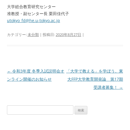
大学総合教育研究センター
准教授・副センター長 栗田佳代子
utokyo_fd@he.u-tokyo.ac.jp
カテゴリー:
未分類
| 投稿日:
2020年8月27日
|
投
←
令和3年度 冬季入試説明会オ
「大学で教える」を学ぼう。東
稿
ンライン開催のお知らせ
大FFP大学教育開発論 第17期
ナ
受講者募集！
→
ビ
ゲ
検
ー
索:
シ
ョ