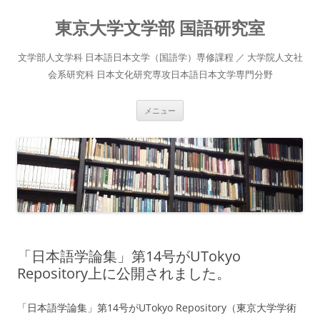
コ
ン
東京大学文学部 国語研究室
テ
ン
ツ
へ
文学部人文学科 日本語日本文学（国語学）専修課程 ／ 大学院人文社
ス
キ
会系研究科 日本文化研究専攻日本語日本文学専門分野
ッ
プ
メニュー
「日本語学論集」第14号がUTokyo
Repository上に公開されました。
「日本語学論集」第14号がUTokyo Repository（東京大学学術