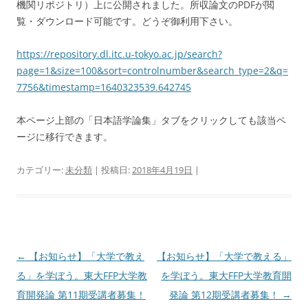
機関リポジトリ）上に公開されました。所収論文のPDFが閲
覧・ダウンロード可能です。どうぞ御利用下さい。
https://repository.dl.itc.u-tokyo.ac.jp/search?
page=1&size=100&sort=controlnumber&search_type=2&q=
7756&timestamp=1640323539.642745
本ページ上部の「日本語学論集」タブをクリックしても該当ペ
ージに移行できます。
カテゴリー:
未分類
| 投稿日:
2018年4月19日
|
投
←
【お知らせ】「大学で教え
【お知らせ】「大学で教える」
稿
る」を学ぼう。東大FFP大学教
を学ぼう。東大FFP大学教育開
ナ
育開発論 第11期受講者募集！
発論 第12期受講者募集！
→