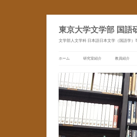
コ
ン
テ
東京大学文学部 国語
ン
ツ
へ
文学部人文学科 日本語日本文学（国語学）
ス
キ
ッ
プ
ホーム
研究室紹介
教員紹介