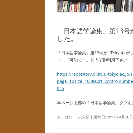
「日本語学論集」第13号
した。
「日本語学論集」第13号がUTokyoレ
ロード可能です。どうぞ御利用下さい。
https://repository.dl.itc.u-tokyo.ac.jp/
page=1&size=100&sort=controlnumb
045
本ページ上部の「日本語学論集」タブを
カテゴリー:
未分類
| 投稿日:
2017年4月26日