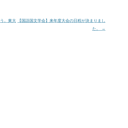
う。東大
【国語国文学会】来年度大会の日程が決まりまし
た。
→