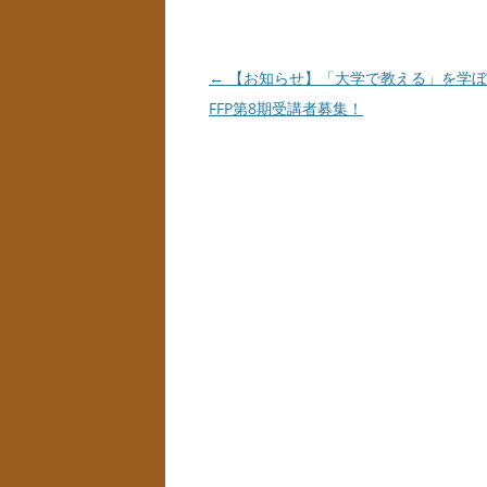
投
←
【お知らせ】「大学で教える」を学ぼ
稿
FFP第8期受講者募集！
ナ
ビ
ゲ
ー
シ
ョ
ン