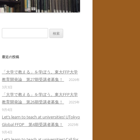
検
索:
最近の投稿
「大学で教える」を学ぼう。東大FFP大学
教育開発論 第27期受講者募集！
2026年
3月3日
「大学で教える」を学ぼう。東大FFP大学
教育開発論 第26期受講者募集！
2025年
9月4日
Let’s learn to teach at universities! UTokyo
Global FFDP 第4期受講者募集！
2025年
9月4日
Let’s learn to teach at universities! Call for