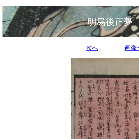
明烏後正夢
次へ
画像