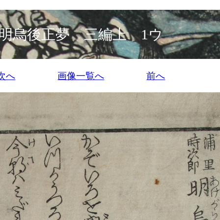
明烏後正夢 三編上 1ウ
次へ
画像一覧へ
前へ