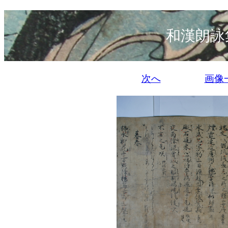
和漢朗詠
次へ
画像