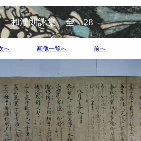
和漢朗詠集 全 28
次へ
画像一覧へ
前へ