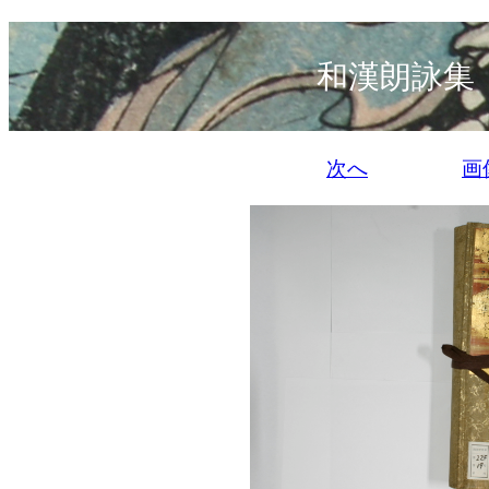
和漢朗詠集
次へ
画