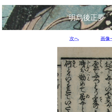
明烏後正夢 
次へ
画像