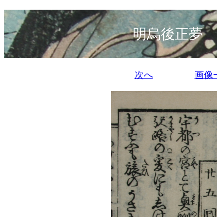
明烏後正夢 
次へ
画像