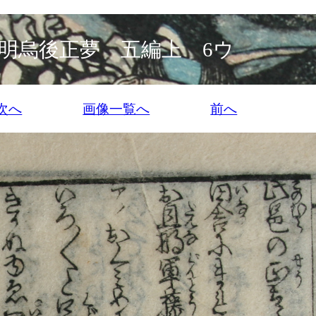
明烏後正夢 五編上 6ウ
次へ
画像一覧へ
前へ