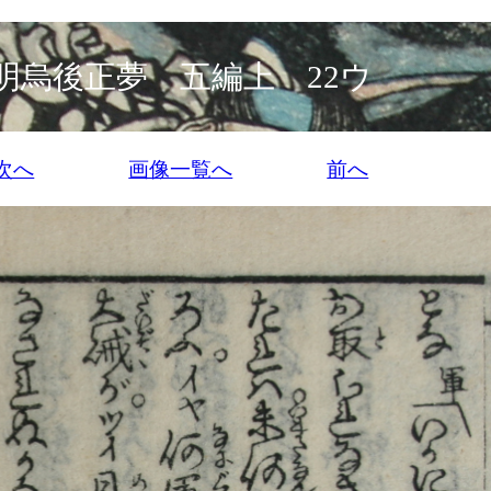
明烏後正夢 五編上 22ウ
次へ
画像一覧へ
前へ