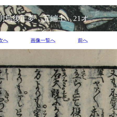
明烏後正夢 五編上 21オ
次へ
画像一覧へ
前へ