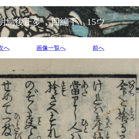
明烏後正夢 四編下 15ウ
次へ
画像一覧へ
前へ