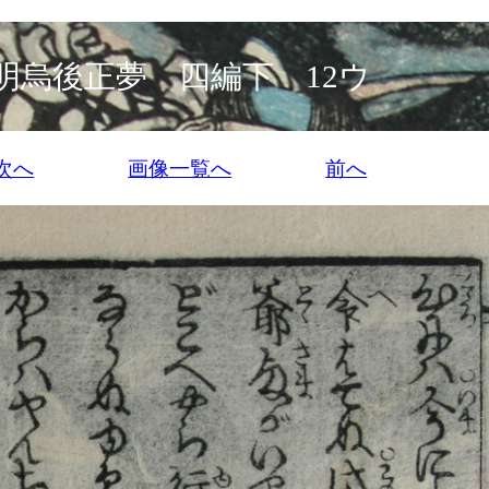
明烏後正夢 四編下 12ウ
次へ
画像一覧へ
前へ