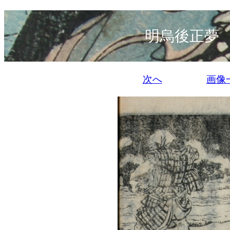
明烏後正夢
次へ
画像