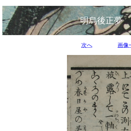
明烏後正夢 
次へ
画像