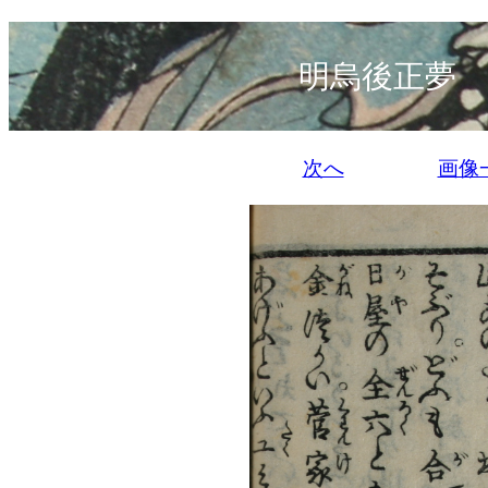
明烏後正夢 
次へ
画像