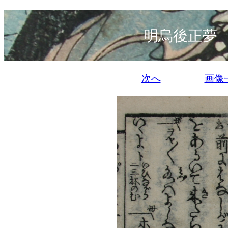
明烏後正夢
次へ
画像