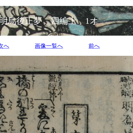
明烏後正夢 四編上 1オ
次へ
画像一覧へ
前へ