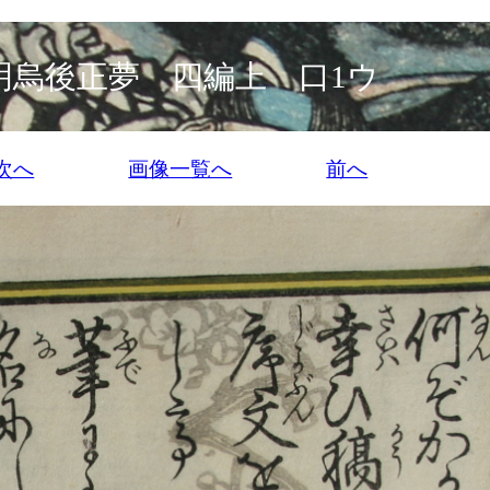
明烏後正夢 四編上 口1ウ
次へ
画像一覧へ
前へ