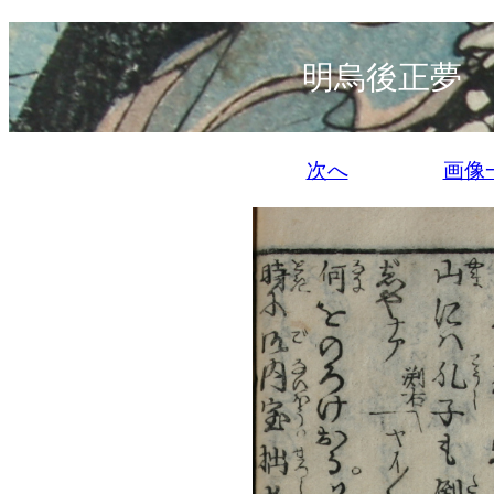
明烏後正夢 
次へ
画像