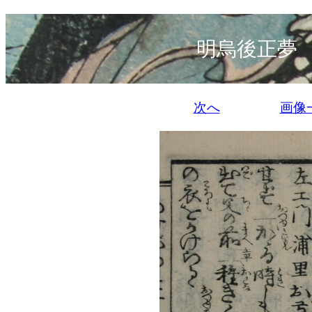
明烏後正夢
次へ
画像