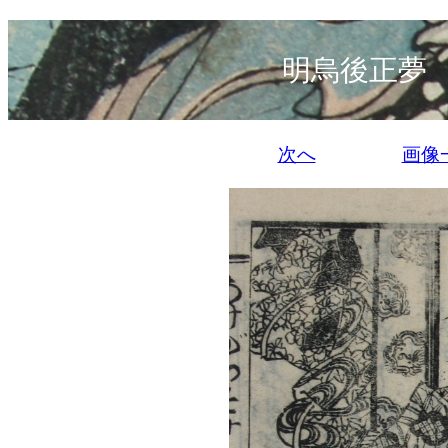
明烏後正夢
次へ
画像