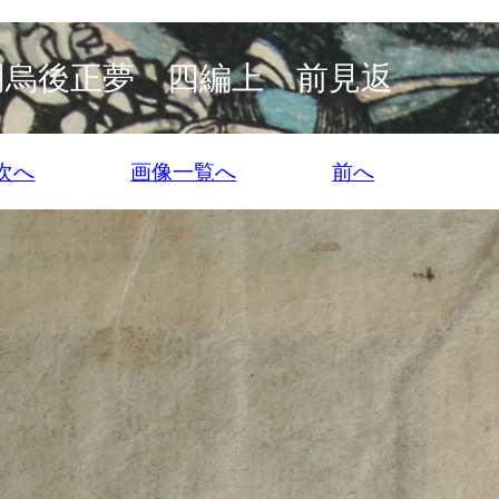
明烏後正夢 四編上 前見返
次へ
画像一覧へ
前へ