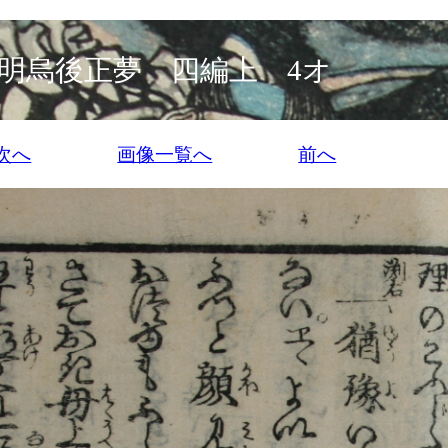
明烏後正夢 四編上 4オ
次へ
画像一覧へ
前へ