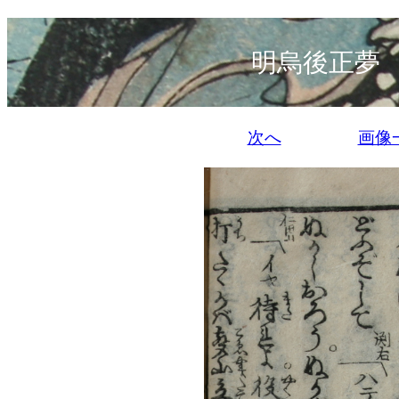
明烏後正夢
次へ
画像