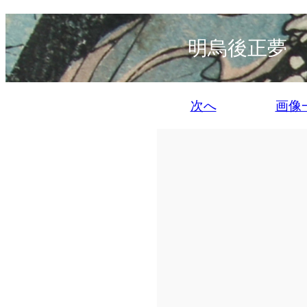
明烏後正夢 
次へ
画像