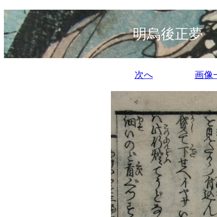
明烏後正夢 
次へ
画像