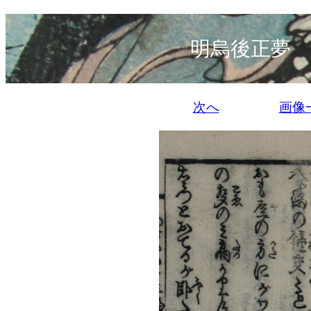
明烏後正夢 
次へ
画像