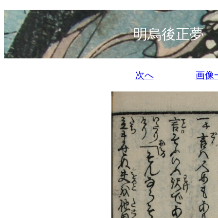
明烏後正夢 
次へ
画像