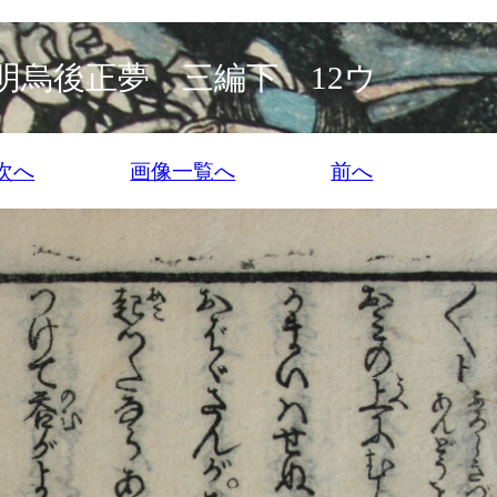
明烏後正夢 三編下 12ウ
次へ
画像一覧へ
前へ