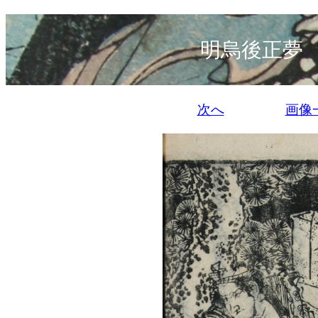
明烏後正夢
次へ
画像