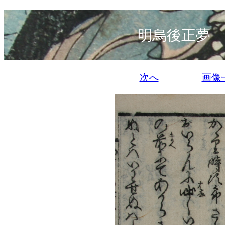
明烏後正夢 
次へ
画像