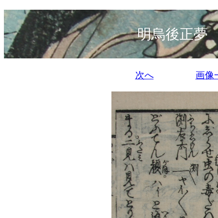
明烏後正夢
次へ
画像