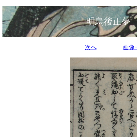
明烏後正夢
次へ
画像