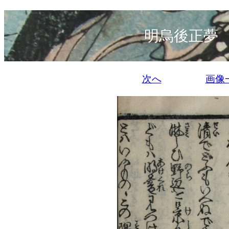
明烏後正夢
次へ
画像