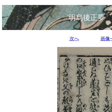
明烏後正夢 
次へ
画像