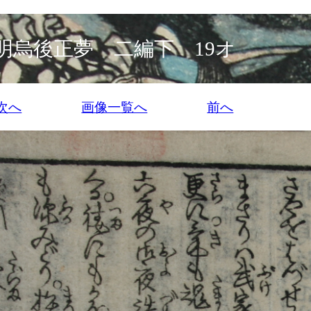
明烏後正夢 二編下 19オ
次へ
画像一覧へ
前へ