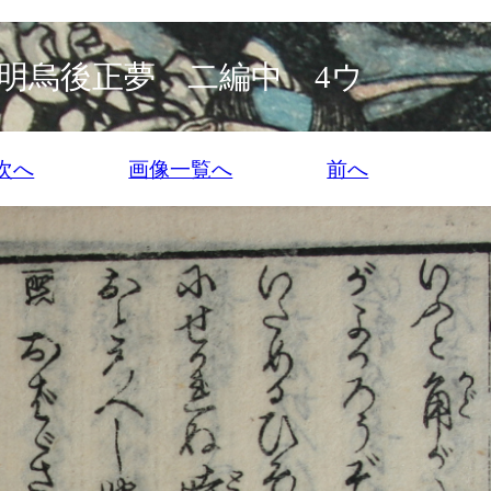
明烏後正夢 二編中 4ウ
次へ
画像一覧へ
前へ