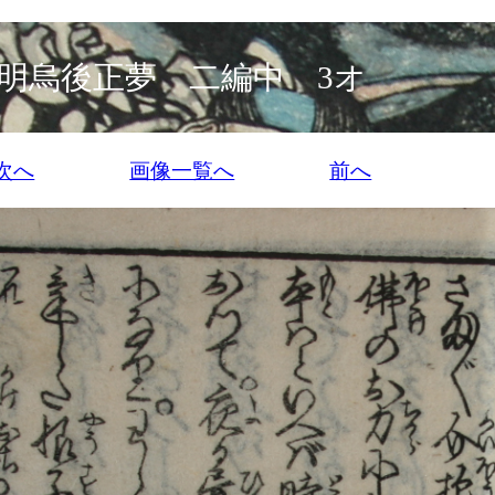
明烏後正夢 二編中 3オ
次へ
画像一覧へ
前へ