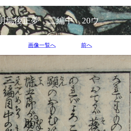
明烏後正夢 二編中 20ウ
画像一覧へ
前へ