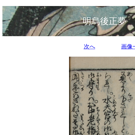
明烏後正夢 
次へ
画像